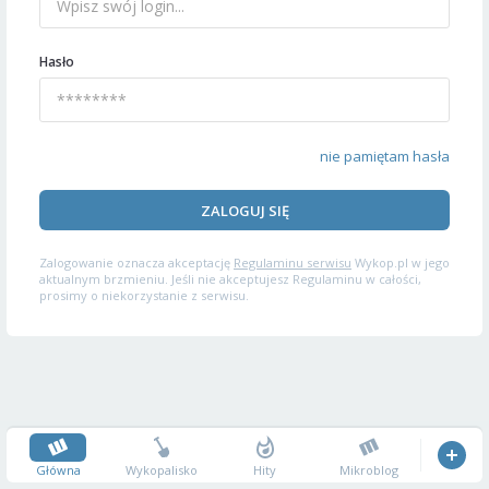
Hasło
nie pamiętam hasła
ZALOGUJ SIĘ
Zalogowanie oznacza akceptację
Regulaminu serwisu
Wykop.pl w jego
aktualnym brzmieniu. Jeśli nie akceptujesz Regulaminu w całości,
prosimy o niekorzystanie z serwisu.
Główna
Wykopalisko
Hity
Mikroblog