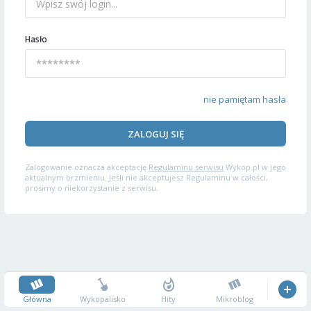
Hasło
nie pamiętam hasła
ZALOGUJ SIĘ
Zalogowanie oznacza akceptację
Regulaminu serwisu
Wykop.pl w jego
aktualnym brzmieniu. Jeśli nie akceptujesz Regulaminu w całości,
prosimy o niekorzystanie z serwisu.
Główna
Wykopalisko
Hity
Mikroblog