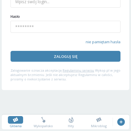
Hasło
nie pamiętam hasła
ZALOGUJ SIĘ
Zalogowanie oznacza akceptację
Regulaminu serwisu
Wykop.pl w jego
aktualnym brzmieniu. Jeśli nie akceptujesz Regulaminu w całości,
prosimy o niekorzystanie z serwisu.
Główna
Wykopalisko
Hity
Mikroblog