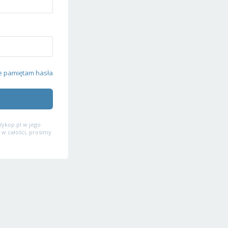
e pamiętam hasła
ykop.pl w jego
 w całości, prosimy