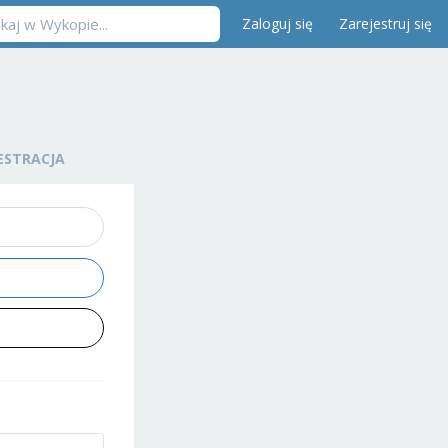
Zaloguj się
Zarejestruj się
ESTRACJA