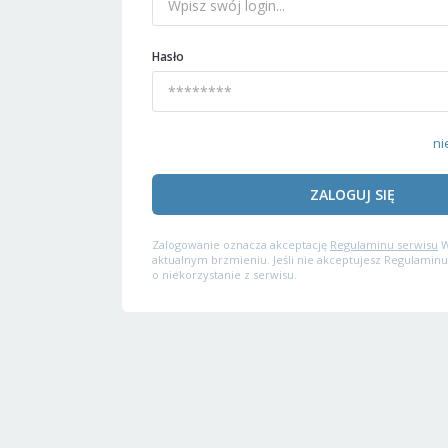
Hasło
ni
ZALOGUJ SIĘ
Zalogowanie oznacza akceptację
Regulaminu serwisu
W
aktualnym brzmieniu. Jeśli nie akceptujesz Regulaminu
o niekorzystanie z serwisu.