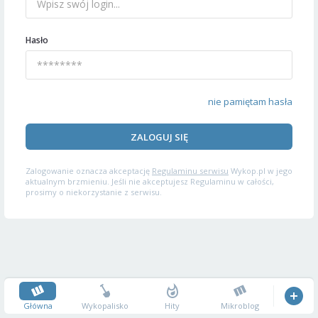
Hasło
nie pamiętam hasła
ZALOGUJ SIĘ
Zalogowanie oznacza akceptację
Regulaminu serwisu
Wykop.pl w jego
aktualnym brzmieniu. Jeśli nie akceptujesz Regulaminu w całości,
prosimy o niekorzystanie z serwisu.
Główna
Wykopalisko
Hity
Mikroblog