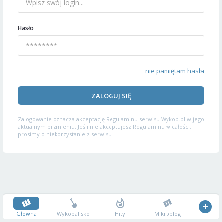
Hasło
nie pamiętam hasła
ZALOGUJ SIĘ
Zalogowanie oznacza akceptację
Regulaminu serwisu
Wykop.pl w jego
aktualnym brzmieniu. Jeśli nie akceptujesz Regulaminu w całości,
prosimy o niekorzystanie z serwisu.
Główna
Wykopalisko
Hity
Mikroblog