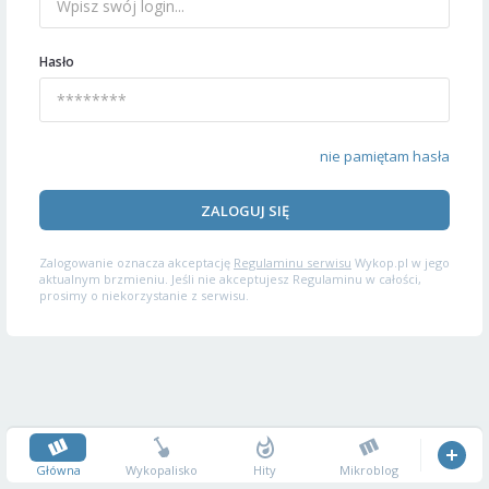
Hasło
nie pamiętam hasła
ZALOGUJ SIĘ
Zalogowanie oznacza akceptację
Regulaminu serwisu
Wykop.pl w jego
aktualnym brzmieniu. Jeśli nie akceptujesz Regulaminu w całości,
prosimy o niekorzystanie z serwisu.
Główna
Wykopalisko
Hity
Mikroblog