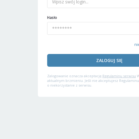
Hasło
ni
ZALOGUJ SIĘ
Zalogowanie oznacza akceptację
Regulaminu serwisu
W
aktualnym brzmieniu. Jeśli nie akceptujesz Regulaminu
o niekorzystanie z serwisu.