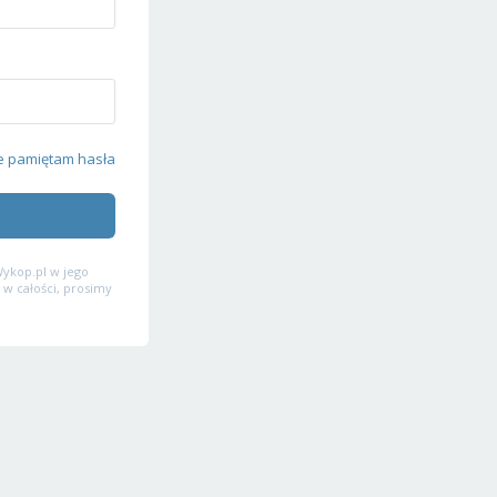
e pamiętam hasła
ykop.pl w jego
 w całości, prosimy