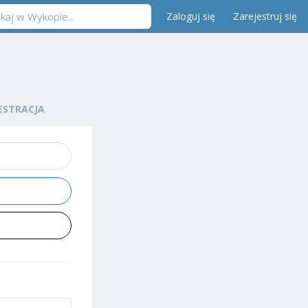
Zaloguj się
Zarejestruj się
ESTRACJA