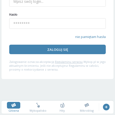
Hasło
nie pamiętam hasła
ZALOGUJ SIĘ
Zalogowanie oznacza akceptację
Regulaminu serwisu
Wykop.pl w jego
aktualnym brzmieniu. Jeśli nie akceptujesz Regulaminu w całości,
prosimy o niekorzystanie z serwisu.
Główna
Wykopalisko
Hity
Mikroblog