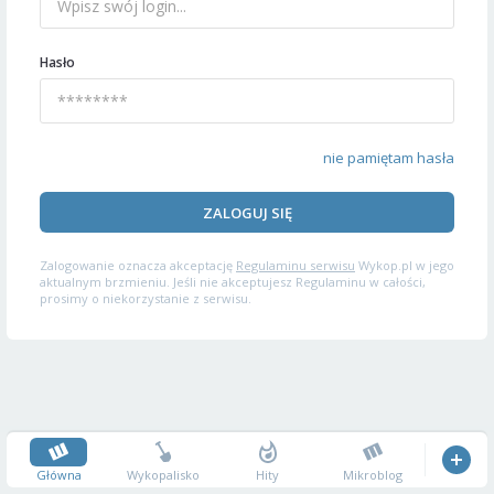
Hasło
nie pamiętam hasła
ZALOGUJ SIĘ
Zalogowanie oznacza akceptację
Regulaminu serwisu
Wykop.pl w jego
aktualnym brzmieniu. Jeśli nie akceptujesz Regulaminu w całości,
prosimy o niekorzystanie z serwisu.
Główna
Wykopalisko
Hity
Mikroblog