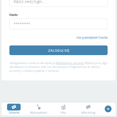
Hasło
nie pamiętam hasła
ZALOGUJ SIĘ
Zalogowanie oznacza akceptację
Regulaminu serwisu
Wykop.pl w jego
aktualnym brzmieniu. Jeśli nie akceptujesz Regulaminu w całości,
prosimy o niekorzystanie z serwisu.
Główna
Wykopalisko
Hity
Mikroblog