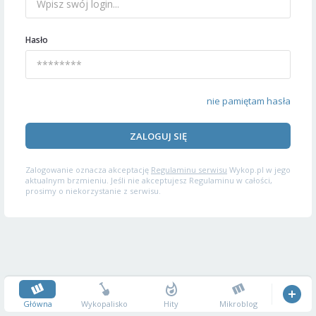
Hasło
nie pamiętam hasła
ZALOGUJ SIĘ
Zalogowanie oznacza akceptację
Regulaminu serwisu
Wykop.pl w jego
aktualnym brzmieniu. Jeśli nie akceptujesz Regulaminu w całości,
prosimy o niekorzystanie z serwisu.
Główna
Wykopalisko
Hity
Mikroblog