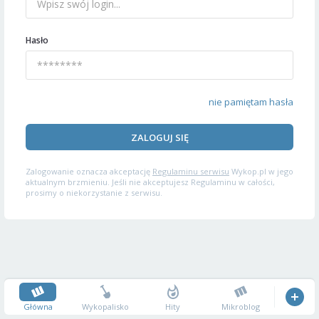
Hasło
nie pamiętam hasła
ZALOGUJ SIĘ
Zalogowanie oznacza akceptację
Regulaminu serwisu
Wykop.pl w jego
aktualnym brzmieniu. Jeśli nie akceptujesz Regulaminu w całości,
prosimy o niekorzystanie z serwisu.
Główna
Wykopalisko
Hity
Mikroblog