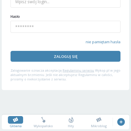
Hasło
nie pamiętam hasła
ZALOGUJ SIĘ
Zalogowanie oznacza akceptację
Regulaminu serwisu
Wykop.pl w jego
aktualnym brzmieniu. Jeśli nie akceptujesz Regulaminu w całości,
prosimy o niekorzystanie z serwisu.
Główna
Wykopalisko
Hity
Mikroblog