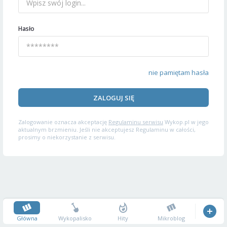
Hasło
nie pamiętam hasła
ZALOGUJ SIĘ
Zalogowanie oznacza akceptację
Regulaminu serwisu
Wykop.pl w jego
aktualnym brzmieniu. Jeśli nie akceptujesz Regulaminu w całości,
prosimy o niekorzystanie z serwisu.
Główna
Wykopalisko
Hity
Mikroblog