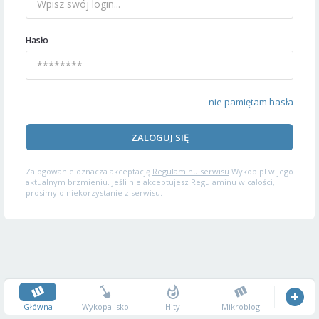
Hasło
nie pamiętam hasła
ZALOGUJ SIĘ
Zalogowanie oznacza akceptację
Regulaminu serwisu
Wykop.pl w jego
aktualnym brzmieniu. Jeśli nie akceptujesz Regulaminu w całości,
prosimy o niekorzystanie z serwisu.
Główna
Wykopalisko
Hity
Mikroblog