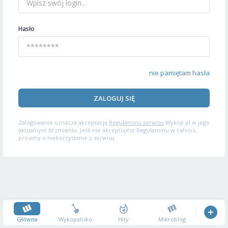
Hasło
nie pamiętam hasła
ZALOGUJ SIĘ
Zalogowanie oznacza akceptację
Regulaminu serwisu
Wykop.pl w jego
aktualnym brzmieniu. Jeśli nie akceptujesz Regulaminu w całości,
prosimy o niekorzystanie z serwisu.
Główna
Wykopalisko
Hity
Mikroblog