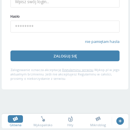
Hasło
nie pamiętam hasła
ZALOGUJ SIĘ
Zalogowanie oznacza akceptację
Regulaminu serwisu
Wykop.pl w jego
aktualnym brzmieniu. Jeśli nie akceptujesz Regulaminu w całości,
prosimy o niekorzystanie z serwisu.
Główna
Wykopalisko
Hity
Mikroblog