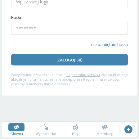
Hasło
nie pamiętam hasła
ZALOGUJ SIĘ
Zalogowanie oznacza akceptację
Regulaminu serwisu
Wykop.pl w jego
aktualnym brzmieniu. Jeśli nie akceptujesz Regulaminu w całości,
prosimy o niekorzystanie z serwisu.
Główna
Wykopalisko
Hity
Mikroblog