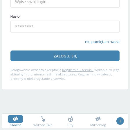
Hasło
nie pamiętam hasła
ZALOGUJ SIĘ
Zalogowanie oznacza akceptację
Regulaminu serwisu
Wykop.pl w jego
aktualnym brzmieniu. Jeśli nie akceptujesz Regulaminu w całości,
prosimy o niekorzystanie z serwisu.
Główna
Wykopalisko
Hity
Mikroblog