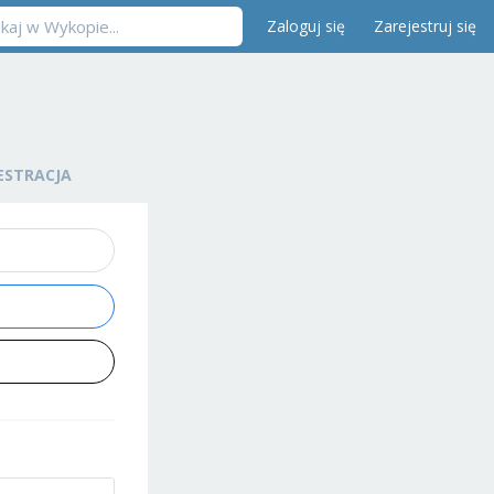
Zaloguj się
Zarejestruj się
ESTRACJA