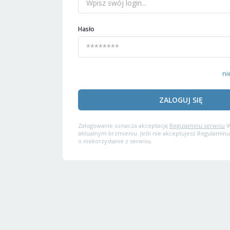
Hasło
ni
ZALOGUJ SIĘ
Zalogowanie oznacza akceptację
Regulaminu serwisu
W
aktualnym brzmieniu. Jeśli nie akceptujesz Regulaminu
o niekorzystanie z serwisu.