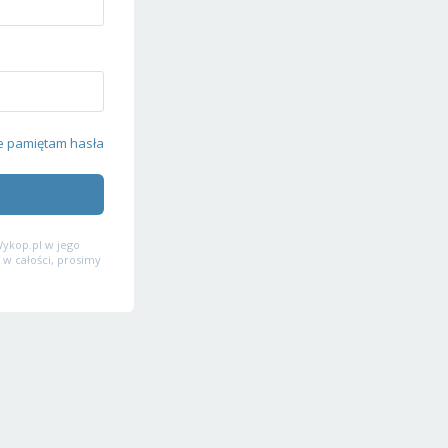
e pamiętam hasła
ykop.pl w jego
 w całości, prosimy