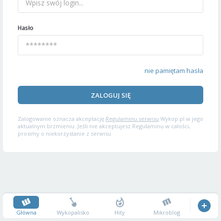
Hasło
nie pamiętam hasła
ZALOGUJ SIĘ
Zalogowanie oznacza akceptację
Regulaminu serwisu
Wykop.pl w jego
aktualnym brzmieniu. Jeśli nie akceptujesz Regulaminu w całości,
prosimy o niekorzystanie z serwisu.
Główna
Wykopalisko
Hity
Mikroblog