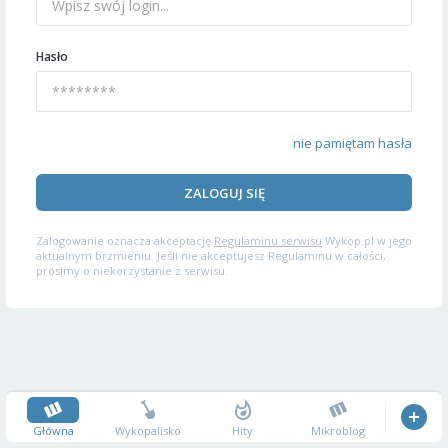
Hasło
nie pamiętam hasła
ZALOGUJ SIĘ
Zalogowanie oznacza akceptację
Regulaminu serwisu
Wykop.pl w jego
aktualnym brzmieniu. Jeśli nie akceptujesz Regulaminu w całości,
prosimy o niekorzystanie z serwisu.
Główna
Wykopalisko
Hity
Mikroblog