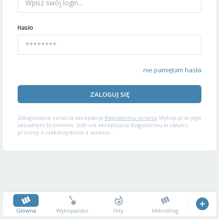
Hasło
nie pamiętam hasła
ZALOGUJ SIĘ
Zalogowanie oznacza akceptację
Regulaminu serwisu
Wykop.pl w jego
aktualnym brzmieniu. Jeśli nie akceptujesz Regulaminu w całości,
prosimy o niekorzystanie z serwisu.
Główna
Wykopalisko
Hity
Mikroblog