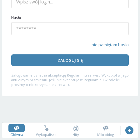
Hasło
nie pamiętam hasła
ZALOGUJ SIĘ
Zalogowanie oznacza akceptację
Regulaminu serwisu
Wykop.pl w jego
aktualnym brzmieniu. Jeśli nie akceptujesz Regulaminu w całości,
prosimy o niekorzystanie z serwisu.
Główna
Wykopalisko
Hity
Mikroblog