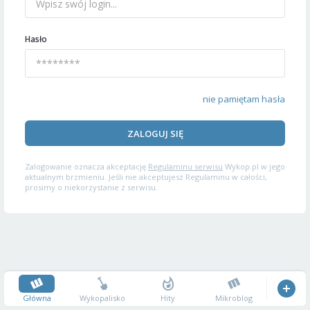
Hasło
nie pamiętam hasła
ZALOGUJ SIĘ
Zalogowanie oznacza akceptację
Regulaminu serwisu
Wykop.pl w jego
aktualnym brzmieniu. Jeśli nie akceptujesz Regulaminu w całości,
prosimy o niekorzystanie z serwisu.
Główna
Wykopalisko
Hity
Mikroblog