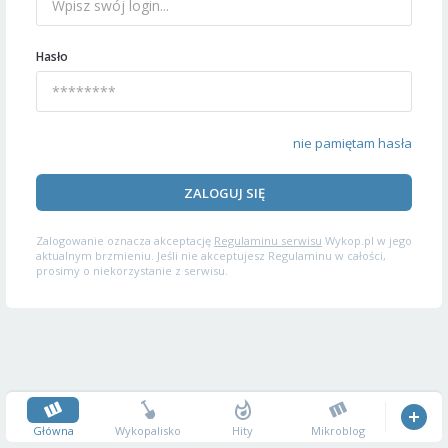
Hasło
nie pamiętam hasła
ZALOGUJ SIĘ
Zalogowanie oznacza akceptację
Regulaminu serwisu
Wykop.pl w jego
aktualnym brzmieniu. Jeśli nie akceptujesz Regulaminu w całości,
prosimy o niekorzystanie z serwisu.
Główna
Wykopalisko
Hity
Mikroblog