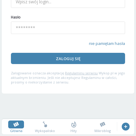
Hasło
nie pamiętam hasła
ZALOGUJ SIĘ
Zalogowanie oznacza akceptację
Regulaminu serwisu
Wykop.pl w jego
aktualnym brzmieniu. Jeśli nie akceptujesz Regulaminu w całości,
prosimy o niekorzystanie z serwisu.
Główna
Wykopalisko
Hity
Mikroblog