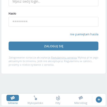
Hasło
nie pamiętam hasła
ZALOGUJ SIĘ
Zalogowanie oznacza akceptację
Regulaminu serwisu
Wykop.pl w jego
aktualnym brzmieniu. Jeśli nie akceptujesz Regulaminu w całości,
prosimy o niekorzystanie z serwisu.
Główna
Wykopalisko
Hity
Mikroblog