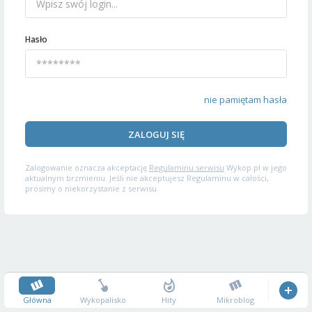
Hasło
nie pamiętam hasła
ZALOGUJ SIĘ
Zalogowanie oznacza akceptację
Regulaminu serwisu
Wykop.pl w jego
aktualnym brzmieniu. Jeśli nie akceptujesz Regulaminu w całości,
prosimy o niekorzystanie z serwisu.
Główna
Wykopalisko
Hity
Mikroblog