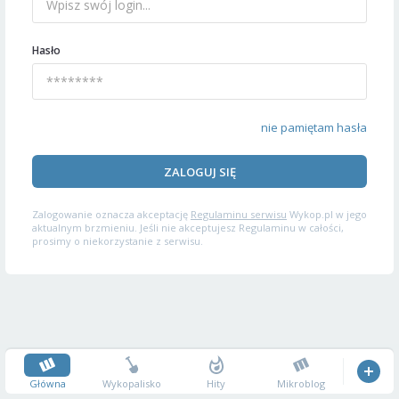
Hasło
nie pamiętam hasła
ZALOGUJ SIĘ
Zalogowanie oznacza akceptację
Regulaminu serwisu
Wykop.pl w jego
aktualnym brzmieniu. Jeśli nie akceptujesz Regulaminu w całości,
prosimy o niekorzystanie z serwisu.
Główna
Wykopalisko
Hity
Mikroblog