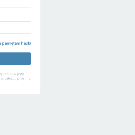
e pamiętam hasła
ykop.pl w jego
 w całości, prosimy