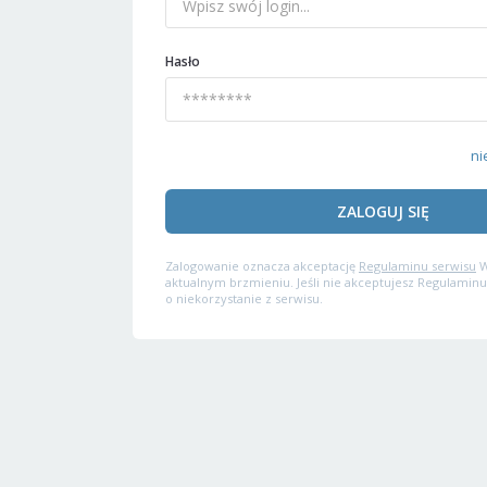
Hasło
ni
ZALOGUJ SIĘ
Zalogowanie oznacza akceptację
Regulaminu serwisu
W
aktualnym brzmieniu. Jeśli nie akceptujesz Regulaminu
o niekorzystanie z serwisu.