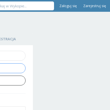
Zaloguj się
Zarejestruj się
ESTRACJA