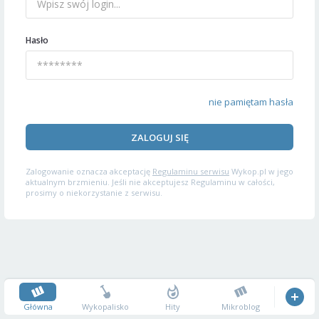
Hasło
nie pamiętam hasła
ZALOGUJ SIĘ
Zalogowanie oznacza akceptację
Regulaminu serwisu
Wykop.pl w jego
aktualnym brzmieniu. Jeśli nie akceptujesz Regulaminu w całości,
prosimy o niekorzystanie z serwisu.
Główna
Wykopalisko
Hity
Mikroblog