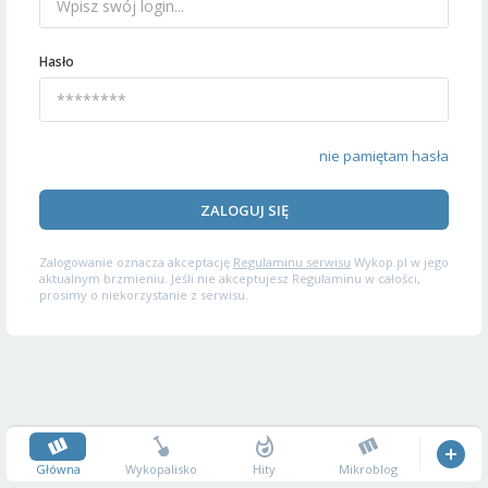
Hasło
nie pamiętam hasła
ZALOGUJ SIĘ
Zalogowanie oznacza akceptację
Regulaminu serwisu
Wykop.pl w jego
aktualnym brzmieniu. Jeśli nie akceptujesz Regulaminu w całości,
prosimy o niekorzystanie z serwisu.
Główna
Wykopalisko
Hity
Mikroblog