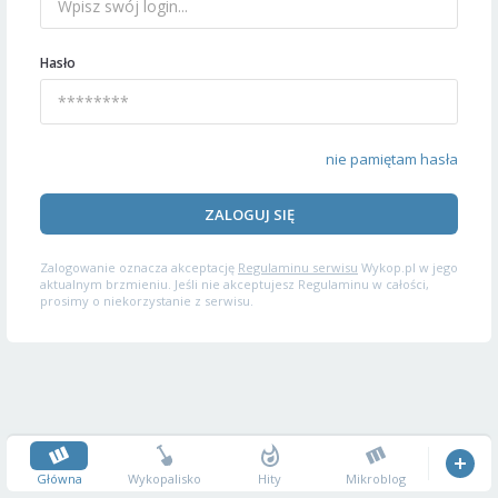
Hasło
nie pamiętam hasła
ZALOGUJ SIĘ
Zalogowanie oznacza akceptację
Regulaminu serwisu
Wykop.pl w jego
aktualnym brzmieniu. Jeśli nie akceptujesz Regulaminu w całości,
prosimy o niekorzystanie z serwisu.
Główna
Wykopalisko
Hity
Mikroblog