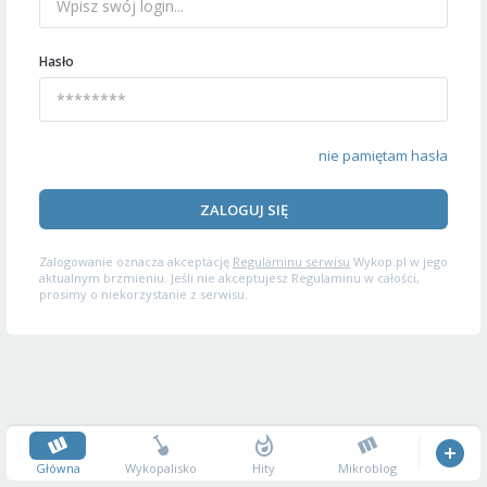
Hasło
nie pamiętam hasła
ZALOGUJ SIĘ
Zalogowanie oznacza akceptację
Regulaminu serwisu
Wykop.pl w jego
aktualnym brzmieniu. Jeśli nie akceptujesz Regulaminu w całości,
prosimy o niekorzystanie z serwisu.
Główna
Wykopalisko
Hity
Mikroblog