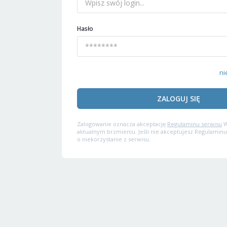
Hasło
ni
ZALOGUJ SIĘ
Zalogowanie oznacza akceptację
Regulaminu serwisu
W
aktualnym brzmieniu. Jeśli nie akceptujesz Regulaminu
o niekorzystanie z serwisu.