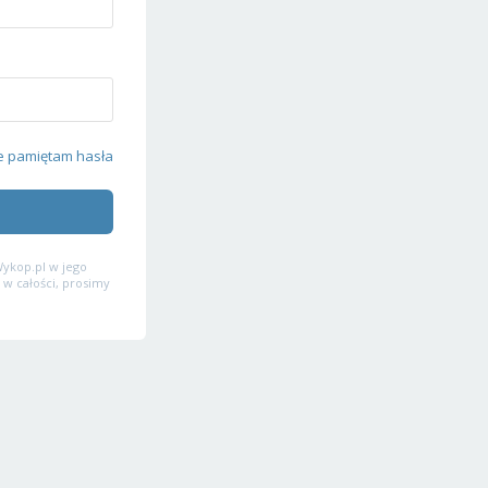
e pamiętam hasła
ykop.pl w jego
 w całości, prosimy