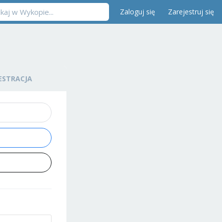
Zaloguj się
Zarejestruj się
ESTRACJA