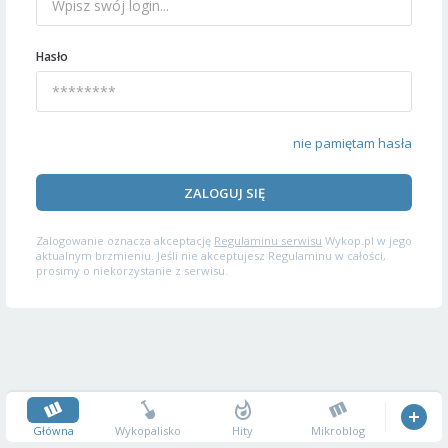
Hasło
nie pamiętam hasła
ZALOGUJ SIĘ
Zalogowanie oznacza akceptację
Regulaminu serwisu
Wykop.pl w jego
aktualnym brzmieniu. Jeśli nie akceptujesz Regulaminu w całości,
prosimy o niekorzystanie z serwisu.
Główna
Wykopalisko
Hity
Mikroblog