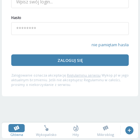
Hasło
nie pamiętam hasła
ZALOGUJ SIĘ
Zalogowanie oznacza akceptację
Regulaminu serwisu
Wykop.pl w jego
aktualnym brzmieniu. Jeśli nie akceptujesz Regulaminu w całości,
prosimy o niekorzystanie z serwisu.
Główna
Wykopalisko
Hity
Mikroblog