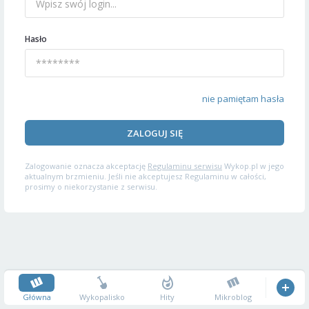
Hasło
nie pamiętam hasła
ZALOGUJ SIĘ
Zalogowanie oznacza akceptację
Regulaminu serwisu
Wykop.pl w jego
aktualnym brzmieniu. Jeśli nie akceptujesz Regulaminu w całości,
prosimy o niekorzystanie z serwisu.
Główna
Wykopalisko
Hity
Mikroblog