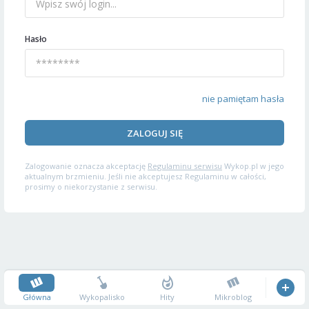
Hasło
nie pamiętam hasła
ZALOGUJ SIĘ
Zalogowanie oznacza akceptację
Regulaminu serwisu
Wykop.pl w jego
aktualnym brzmieniu. Jeśli nie akceptujesz Regulaminu w całości,
prosimy o niekorzystanie z serwisu.
Główna
Wykopalisko
Hity
Mikroblog