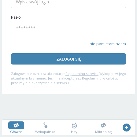
Hasło
nie pamiętam hasła
ZALOGUJ SIĘ
Zalogowanie oznacza akceptację
Regulaminu serwisu
Wykop.pl w jego
aktualnym brzmieniu. Jeśli nie akceptujesz Regulaminu w całości,
prosimy o niekorzystanie z serwisu.
Główna
Wykopalisko
Hity
Mikroblog