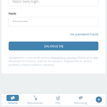
Hasło
nie pamiętam hasła
ZALOGUJ SIĘ
Zalogowanie oznacza akceptację
Regulaminu serwisu
Wykop.pl w jego
aktualnym brzmieniu. Jeśli nie akceptujesz Regulaminu w całości,
prosimy o niekorzystanie z serwisu.
Główna
Wykopalisko
Hity
Mikroblog