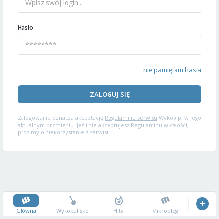
Hasło
nie pamiętam hasła
ZALOGUJ SIĘ
Zalogowanie oznacza akceptację
Regulaminu serwisu
Wykop.pl w jego
aktualnym brzmieniu. Jeśli nie akceptujesz Regulaminu w całości,
prosimy o niekorzystanie z serwisu.
Główna
Wykopalisko
Hity
Mikroblog