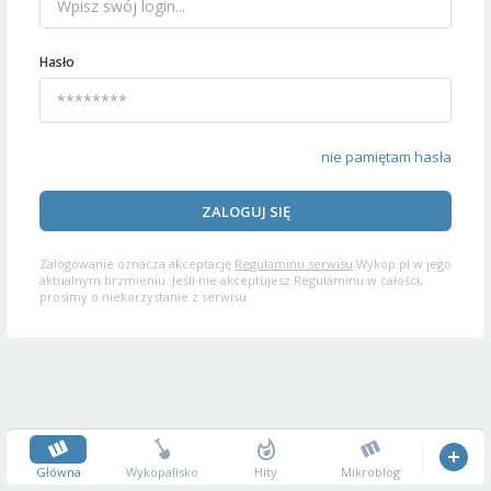
Hasło
nie pamiętam hasła
ZALOGUJ SIĘ
Zalogowanie oznacza akceptację
Regulaminu serwisu
Wykop.pl w jego
aktualnym brzmieniu. Jeśli nie akceptujesz Regulaminu w całości,
prosimy o niekorzystanie z serwisu.
Główna
Wykopalisko
Hity
Mikroblog