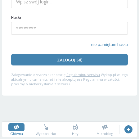
Hasło
nie pamiętam hasła
ZALOGUJ SIĘ
Zalogowanie oznacza akceptację
Regulaminu serwisu
Wykop.pl w jego
aktualnym brzmieniu. Jeśli nie akceptujesz Regulaminu w całości,
prosimy o niekorzystanie z serwisu.
Główna
Wykopalisko
Hity
Mikroblog