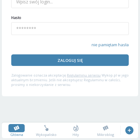
Hasło
nie pamiętam hasła
ZALOGUJ SIĘ
Zalogowanie oznacza akceptację
Regulaminu serwisu
Wykop.pl w jego
aktualnym brzmieniu. Jeśli nie akceptujesz Regulaminu w całości,
prosimy o niekorzystanie z serwisu.
Główna
Wykopalisko
Hity
Mikroblog