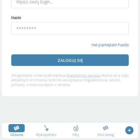
Hasło
nie pamiętam hasła
ZALOGUJ SIĘ
Zalogowanie oznacza akceptację
Regulaminu serwisu
Wykop.pl w jego
aktualnym brzmieniu. Jeśli nie akceptujesz Regulaminu w całości,
prosimy o niekorzystanie z serwisu.
Główna
Wykopalisko
Hity
Mikroblog