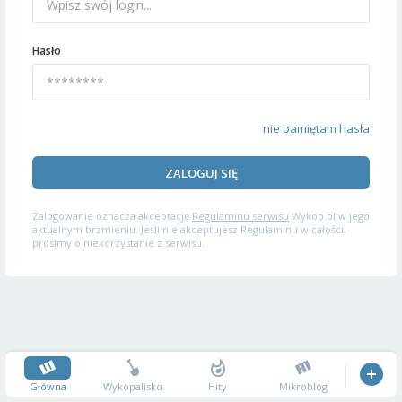
Hasło
nie pamiętam hasła
ZALOGUJ SIĘ
Zalogowanie oznacza akceptację
Regulaminu serwisu
Wykop.pl w jego
aktualnym brzmieniu. Jeśli nie akceptujesz Regulaminu w całości,
prosimy o niekorzystanie z serwisu.
Główna
Wykopalisko
Hity
Mikroblog