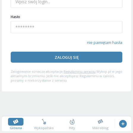
Hasło
nie pamiętam hasła
ZALOGUJ SIĘ
Zalogowanie oznacza akceptację
Regulaminu serwisu
Wykop.pl w jego
aktualnym brzmieniu. Jeśli nie akceptujesz Regulaminu w całości,
prosimy o niekorzystanie z serwisu.
Główna
Wykopalisko
Hity
Mikroblog